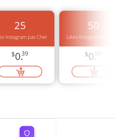
25
50
es Instagram pas Cher
Likes Instagram pas Cher
$
0.
39
$
0.
59