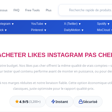
essus
FAQ
Free Tools
Plus
elegram
YouTube
X (Twitter)
Spotify
ick
Pinterest
DailyMotion
MixCloud
ACHETER LIKES INSTAGRAM PAS CHE
re budget. Nos likes pas cher offrent la même qualité de vrais comptes—sim
 pour tester quel contenu performe avant de monter en puissance, ou pour 
 à nos marges réduites et notre livraison fiable. Cette option économique u
classiques, juste optimisée pour le rapport qualité-prix.
4.9/5
Instant
Sécurisé
(3,200+)