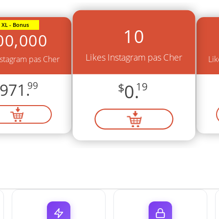
XL - Bonus
10
00,000
Likes Instagram pas Cher
nstagram pas Cher
Lik
971.
99
$
0.
19