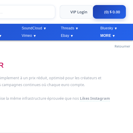
VIP Login
(0) $ 0.00
SoundCloud
Threads
Bluesky
Vimeo
Ebay
MORE
Retourner
R
plement à un prix réduit, optimisé pour les créateurs et
des campagnes continues où chaque euro compte.
tilise la même infrastructure éprouvée que nos
Likes Instagram