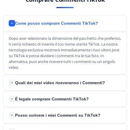
Come posso comprare Commenti TikTok?
Dopo aver selezionato la dimensione del pacchetto che preferisci,
ti verrà richiesto di inserire il tuo nome utente TikTok. La nostra
tecnologia esclusiva mostrerà immediatamente i tuoi ultimi post
su TikTok e potrai dividere i commenti tra le tue foto. In
alternativa, puoi anche ricevere tutti i commenti su un singolo
video.
Quali dei miei video riceveranno i Commenti?
Dopo aver selezionato la quantità di commenti che preferisci,
È legale comprare Commenti TikTok?
puoi inserire il tuo nome utente TikTok e selezionare
esattamente i video per i quali desideri ricevere i commenti.
Sì, è del tutto legale. Ti invieremo utenti reali che
Nell'angolo in alto a destra di ogni video, puoi anche impostare la
Posso scrivere i miei Commenti su TikTok?
commenteranno i tuoi video. Nessuno sarà in grado di capire la
quantità esatta di Commenti che desideri ricevere.
differenza e tu NON violerai nessuno dei Termini di servizio di