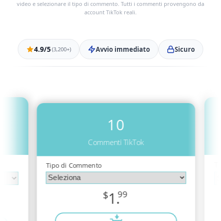
video e selezionare il tipo di commento. Tutti i commenti provengono da
account TikTok reali.
4.9/5
Avvio immediato
Sicuro
(3,200+)
10
Commenti TikTok
T
Tipo di Commento
$
1.
99