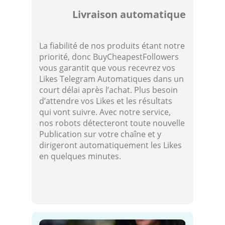
Livraison automatique
La fiabilité de nos produits étant notre
priorité, donc BuyCheapestFollowers
vous garantit que vous recevrez vos
Likes Telegram Automatiques dans un
court délai après l’achat. Plus besoin
d’attendre vos Likes et les résultats
qui vont suivre. Avec notre service,
nos robots détecteront toute nouvelle
Publication sur votre chaîne et y
dirigeront automatiquement les Likes
en quelques minutes.