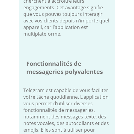
cherchent à accroître leurs
engagements. Cet avantage signifie
que vous pouvez toujours interagir
avec vos clients depuis n’importe quel
appareil, car l’application est
multiplateforme.
Fonctionnalités de
messageries polyvalentes
Telegram est capable de vous faciliter
votre tâche quotidienne. L’application
vous permet d’utiliser diverses
fonctionnalités de messageries,
notamment des messages texte, des
notes vocales, des autocollants et des
emojis. Elles sont à utiliser pour