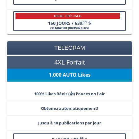
OFFRE SPÉCIALE
99
150 JOURS / 639.
$
(
30 GRATUIT JOURS INCLUS
)
TELEGRAM
4XL-Forfait
1,000 AUTO Likes
100% Likes Réels (👍) Pouces en l’air
Obtenez automatiquement!
Jusqu'à 10 publications par jour
99