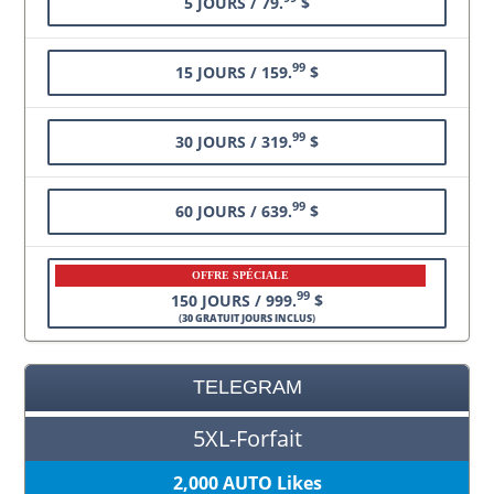
5 JOURS / 79.
$
99
15 JOURS / 159.
$
99
30 JOURS / 319.
$
99
60 JOURS / 639.
$
OFFRE SPÉCIALE
99
150 JOURS / 999.
$
(
30 GRATUIT JOURS INCLUS
)
TELEGRAM
5XL-Forfait
2,000 AUTO Likes