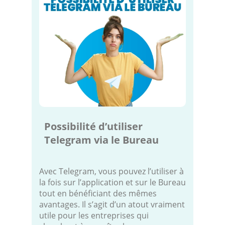
Possibilité d’utiliser
Telegram via le Bureau
Avec Telegram, vous pouvez l’utiliser à
la fois sur l’application et sur le Bureau
tout en bénéficiant des mêmes
avantages. Il s’agit d’un atout vraiment
utile pour les entreprises qui