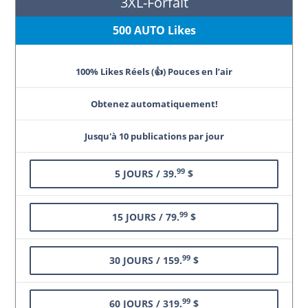
3XL-Forfait
500 AUTO Likes
100% Likes Réels (👍) Pouces en l’air
Obtenez automatiquement!
Jusqu'à 10 publications par jour
99
5 JOURS / 39.
$
99
15 JOURS / 79.
$
99
30 JOURS / 159.
$
99
60 JOURS / 319.
$