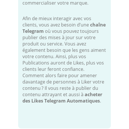
commercialiser votre marque.
Afin de mieux interagir avec vos
clients, vous avez besoin d’une
chaîne
Telegram
où vous pouvez toujours
publier des mises à jour sur votre
produit ou service. Vous avez
également besoin que les gens aiment
votre contenu. Ainsi, plus vos
Publications auront de Likes, plus vos
clients leur feront confiance.
Comment alors faire pour amener
davantage de personnes à Liker votre
contenu ? Il vous reste à publier du
contenu attrayant et aussi à
acheter
des Likes Telegram Automatiques
.