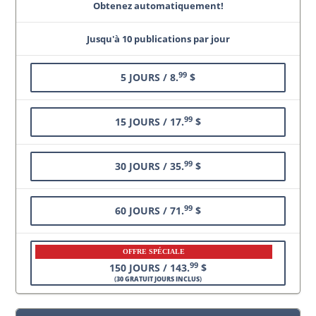
Obtenez automatiquement!
Jusqu'à 10 publications par jour
99
5 JOURS / 8.
$
99
15 JOURS / 17.
$
99
30 JOURS / 35.
$
99
60 JOURS / 71.
$
OFFRE SPÉCIALE
99
150 JOURS / 143.
$
(
30 GRATUIT JOURS INCLUS
)