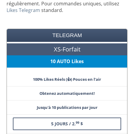
régulièrement. Pour commandes uniques, utilisez
Likes Telegram
standard.
TELEGRAM
XS-Forfait
10 AUTO Likes
100% Likes Réels (👍) Pouces en l’air
Obtenez automatiquement!
Jusqu'à 10 publications par jour
99
5 JOURS / 2.
$