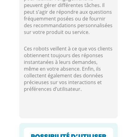
peuvent gérer différentes tâches. Il
peut s’agir de répondre aux questions
fréquemment posées ou de fournir
des recommandations personnalisées
sur votre produit ou service.
Ces robots veillent à ce que vos clients
obtiennent toujours des réponses
instantanées à leurs demandes,
même en votre absence. Enfin, ils
collectent également des données
précieuses sur vos interactions et
préférences d’utilisateur.