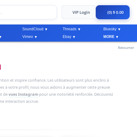
VIP Login
(0) $ 0.00
SoundCloud
Threads
Bluesky
Vimeo
Ebay
MORE
Retourner
M
ion et inspire confiance. Les utilisateurs sont plus enclins à
ées à votre profil, nous vous aidons à augmenter cette preuve
at de
vues Instagram
pour une notoriété renforcée. Découvrez
e interaction accrue.