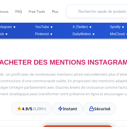
essus
FAQ
Free Tools
Plus
elegram
YouTube
X (Twitter)
Spotify
ick
Pinterest
DailyMotion
MixCloud
ACHETER DES MENTIONS INSTAGRA
le : un profil avec de nombreuses mentions attire naturellement plus d'attent
e la construction d'une communauté solide. En proposant des mentions adapt
tratégie s’intègre parfaitement avec d’autres leviers de croissance comme l’ach
nt stratégique peut transformer votre présence en ligne et encourager un
4.9/5
Instant
Sécurisé
(3,200+)