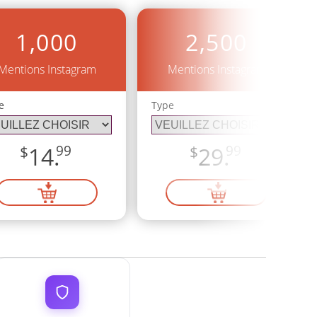
1,000
2,500
Mentions Instagram
Mentions Instagram
e
Type
$
14.
99
$
29.
99