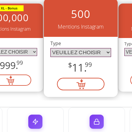
XL - Bonus
500
00,000
Mentions Instagram
ions Instagram
Type
Typ
999.
99
$
11.
99