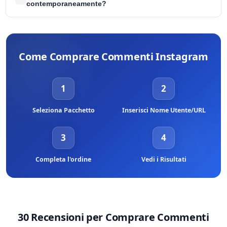
circostanze più rare, può richiedere fino a qualche ora.
contemporaneamente?
Sì, durante il processo d'ordine dovrai selezionare le foto esatte
per le quali desideri ricevere i commenti. Se lo desideri, puoi
dividerli tra tutti i post del tuo profilo.
Come Comprare Commenti Instagram
1
2
Seleziona Pacchetto
Inserisci Nome Utente/URL
3
4
Completa l'ordine
Vedi i Risultati
30 Recensioni per
Comprare Commenti