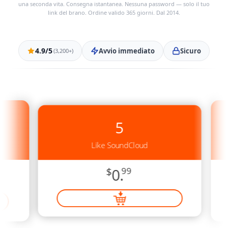
una seconda vita. Consegna istantanea. Nessuna password — solo il tuo
link del brano. Ordine valido 365 giorni. Dal 2014.
4.9/5
Avvio immediato
Sicuro
(3,200+)
5
Like SoundCloud
$
0.
99