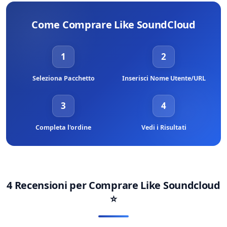
nostro personale di assistenza sarà lieto di aiutarti in qualsiasi
maggiori probabilità di successo.
momento.
Come Comprare Like SoundCloud
1
2
Seleziona Pacchetto
Inserisci Nome Utente/URL
3
4
Completa l'ordine
Vedi i Risultati
4 Recensioni per
Comprare Like Soundcloud
⭐