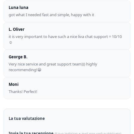
Luna luna
got what I needed fast and simple, happy with it
L. Oliver
it is very important to have such a nice liva chat support = 10/10
☺
George B.
Very nice service and great support team))) highly
recommending!😀
Moni
Thanks! Perfect!
La tua valutazione
Invia la tua recensione
(Il tuo indirizzo e-mail non sarà pubblicato)