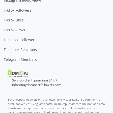
Instagram Reels Views
TikTok Followers
TikTok Likes
TikTok Views
Facebook Followers
Facebook Reactions
Telegram Members
Servizio clienti premium 24 x 7
info@buycheapestfollowers.com
BuyCheapestFollowers offre follower, like, visualizzazioni e commenti a
prezzi convenienti. Vogliamo sottolineare esplicitamente che non abbiamo
il sostegno né rappresentiamo nessuno dei social network che sono
oggetto del nostro servizio. Tutti i marchi commerciali utilizzati su questo