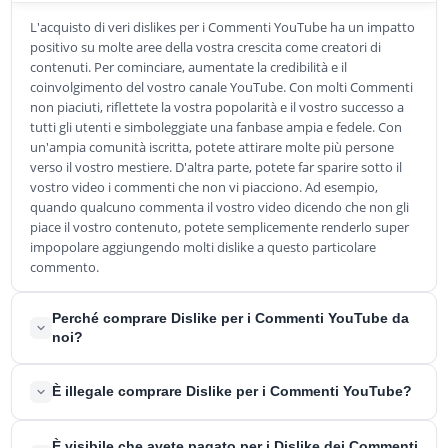
L'acquisto di veri dislikes per i Commenti YouTube ha un impatto
positivo su molte aree della vostra crescita come creatori di
contenuti. Per cominciare, aumentate la credibilità e il
coinvolgimento del vostro canale YouTube. Con molti Commenti
non piaciuti, riflettete la vostra popolarità e il vostro successo a
tutti gli utenti e simboleggiate una fanbase ampia e fedele. Con
un'ampia comunità iscritta, potete attirare molte più persone
verso il vostro mestiere. D'altra parte, potete far sparire sotto il
vostro video i commenti che non vi piacciono. Ad esempio,
quando qualcuno commenta il vostro video dicendo che non gli
piace il vostro contenuto, potete semplicemente renderlo super
impopolare aggiungendo molti dislike a questo particolare
commento.
Perché comprare Dislike per i Commenti YouTube da
noi?
Siamo il vostro fornitore di riferimento quando si tratta di servizi
È illegale comprare Dislike per i Commenti YouTube?
di marketing di alta qualità relativi ai social media e alle
piattaforme web. Con noi potrete beneficiare di prezzi
No, è perfettamente legale. Quando acquistate i dislikes dei
È visibile che avete pagato per i Dislike dei Commenti
vantaggiosi, condizioni meravigliose, massima sicurezza e