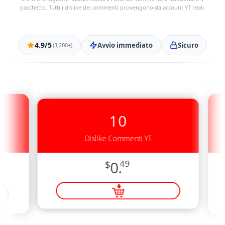
pacchetto. Tutti i dislike dei commenti provengono da account YT reali.
4.9/5
Avvio immediato
Sicuro
(3,200+)
10
Dislike Commenti YT
$
0.
49