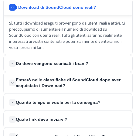
I Download di SoundCloud sono reali?
Sì, tutti i download eseguiti provengono da utenti reali e attivi. Ci
preoccupiamo di aumentare il numero di download su
SoundCloud con utenti reali. Tutti gli utenti saranno realmente
interessati ai vostri contenuti e potenzialmente diventeranno i
vostri prossimi fan.
Da dove vengono scaricati i brani?
Abbiamo un pool mondiale di collaboratori che scaricheranno le
Entrerò nelle classifiche di SoundCloud dopo aver
vostre canzoni. Ci assicureremo che i download provengano da
acquistato i Download?
Paesi affidabili e affini. Se create musica in inglese, cercheremo di
inviarvi i download dagli Stati Uniti e dal Regno Unito. Se avete
Sì, è sicuramente possibile. Anche se suggeriamo sempre di
Quanto tempo ci vuole per la consegna?
canzoni in tedesco, vi invieremo download dalla Germania,
acquistare anche le riproduzioni e i commenti per i vostri brani, il
dall'Austria, ecc. Faremo del nostro meglio per collocare
Download può essere il passo finale per entrare nelle Classifiche
geograficamente al meglio la provenienza dei download.
Di solito completiamo le consegne in breve tempo. Nei casi più
SoundCloud.
Quale link devo inviarvi?
rari, possono essere necessarie anche alcune ore.
Inviateci il link SoundCloud specifico della vostra canzone.