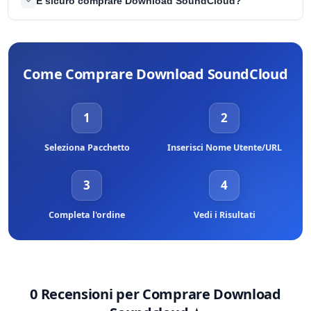
È sicuro comprare Download SoundCloud?
Invieremo tutti i download SoundCloud a questa stessa canzone.
Sì, è assolutamente sicuro comprare download SoundCloud da
BuyCheapestFollowers. Utilizziamo solo utenti reali per eseguire i
download. Non metterete mai in pericolo il vostro account. Non
Come Comprare Download SoundCloud
violerai MAI i Termini di servizio di SoundCloud.
1
2
Seleziona Pacchetto
Inserisci Nome Utente/URL
3
4
Completa l'ordine
Vedi i Risultati
0 Recensioni per
Comprare Download