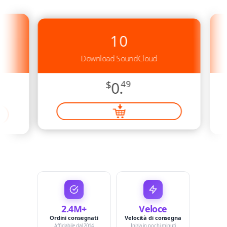
10
Download SoundCloud
$
0.
49
2.4M+
Veloce
Ordini consegnati
Velocità di consegna
Affidabile dal 2014
Inizia in pochi minuti