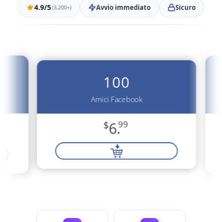
4.9/5
Avvio immediato
Sicuro
(3,200+)
100
Amici Facebook
$
6.
99