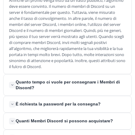
Affinché un profilo venga visto da un vasto pubblico, l'algoritmo
deve essere convinto. Il numero di membri di Discord su un
server è fondamentale per questo. Tuttavia, viene misurato
anche il tasso di coinvolgimento. In altre parole, il numero di
membri del server Discord, i membri online, l'utilizzo del server
Discord e il numero di membri giornalieri. Quindi, più ne generi,
più spesso il tuo server verrà mostrato agli utenti. Quando scegli
di comprare membri Discord, invii molti segnali positivi
all'algoritmo, che migliorerà rapidamente la tua visibilità e la tua
portata in tempi molto brevi. Dopo tutto, molte interazioni sono
sinonimo di attenzione e popolarità. Inoltre, questi attributi sono
il fulcro di Discord.
Quanto tempo ci vuole per consegnare i Membri di
Discord?
Dopo aver scelto uno dei nostri pacchetti di servizi di marketing
È richiesta la password per la consegna?
per comprare membri Discord per il tuo server Discord e aver
completato il processo di ordinazione, inizieremo
Non abbiamo bisogno di alcun dato sensibile da parte tua per
immediatamente tutti i preparativi necessari. Oltre a controllare il
Quanti Membri Discord si possono acquistare?
elaborare il tuo ordine. Pertanto, non ti chiederemo mai il tuo
tuo ordine, iniziamo il processo di consegna dei tuoi membri
login o il tuo indirizzo. In generale, non devi condividere con
Discord, in modo che tu possa vedere in breve tempo i primi