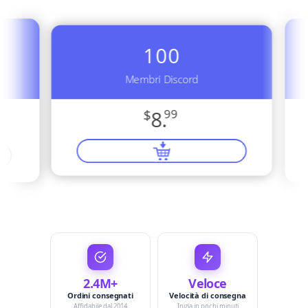
100
Membri Discord
$
8.
99
2.4M+
Veloce
Ordini consegnati
Velocità di consegna
Affidabile dal 2014
Inizia in pochi minuti