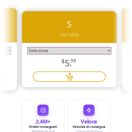
5
Voti IMDb
$
5.
99
2.4M+
Veloce
Ordini consegnati
Velocità di consegna
Affidabile dal 2014
Inizia in pochi minuti