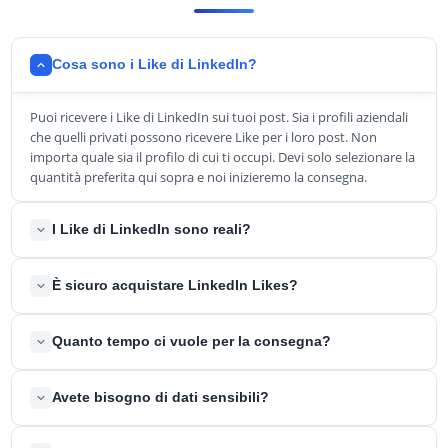
Cosa sono i Like di LinkedIn?
Puoi ricevere i Like di LinkedIn sui tuoi post. Sia i profili aziendali
che quelli privati possono ricevere Like per i loro post. Non
importa quale sia il profilo di cui ti occupi. Devi solo selezionare la
quantità preferita qui sopra e noi inizieremo la consegna.
I Like di LinkedIn sono reali?
Sì, tutti i like di LinkedIn che ti invieremo sono reali al 100%.
È sicuro acquistare LinkedIn Likes?
Lavoriamo solo con utenti LinkedIn reali che apprezzeranno i
tuoi post. Questi account avranno le loro connessioni e il loro
Sì, è una pratica del tutto sicura e comune quella di comprare like
network, di cui potrai beneficiare.
Quanto tempo ci vuole per la consegna?
LinkedIn. Molti account famosi lo fanno per promuovere sé stessi
e assicurarsi future opportunità di lavoro. Il tuo account non sarà
Di solito la consegna viene completata in breve tempo. Nelle
mai in pericolo. Non violerai MAI i Termini di servizio di LinkedIn.
Avete bisogno di dati sensibili?
circostanze più rare, la consegna può richiedere fino a qualche
ora.