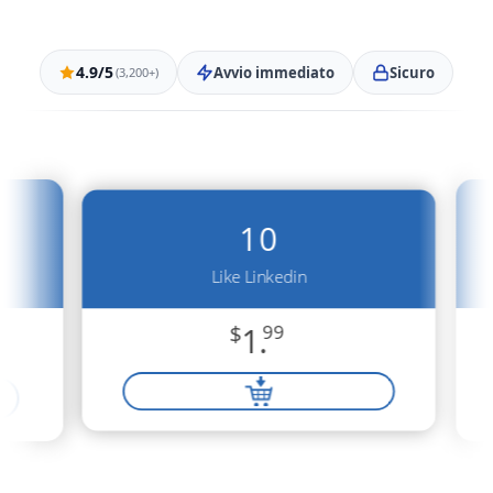
4.9/5
Avvio immediato
Sicuro
(3,200+)
10
Like Linkedin
$
1.
99