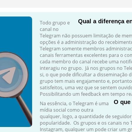
Qual a diferença e
Todo grupo e
canal no
Telegram não possuem limitação de memb
opções é a administração do recebimen
Telegram somente membros administrado
canais ferramentas excelentes para o c
cada membro do canal recebe uma notifi
interagiu no grupo. Já nos grupos no Te
si, o que pode dificultar a disseminação
grupo tem mais engajamento e, portant
satisfeitos, uma vez que se sentem ouvid
Possibilitando um feedback em tempo rea
O que 
Na essência, o Telegram é uma
mídia social como outra
qualquer, logo, a quantidade de seguidor
popularidade. Os grupos e os canais no 
Instagram, qualquer um pode criar um gr