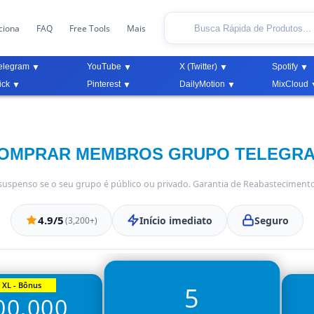
ciona
FAQ
Free Tools
Mais
elegram
YouTube
X (Twitter)
Spotify
ick
Pinterest
DailyMotion
MixCloud
OMPRAR MEMBROS GRUPO TELEGR
suspenso se o seu grupo é público ou privado. Garantia de Reabastecimento
4.9/5
Início imediato
Seguro
(3,200+)
XL - Bônus
5
00,000