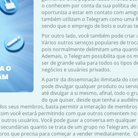
o conhecem por conta da sua política de 
oportuniza a estar em contato com amigo
também utilizam o Telegram como uma fe
sendo que o emprego de
bots
e outras te
Por outro lado, você também pode criar
Vários outros serviços populares de tr
pois normalmente delimitam uma quanti
Ademais, o Telegram possibilita que os 
ser de grande valia para todos os tipos 
negócios e usuários privados.
A partir da disseminação ilimitada do co
pode divulgar qualquer produto ou serv
até divulgar a si mesmo, afinal, todo o gru
do que quiser, desde que tenha a audiên
dos seus membros, basta permitir a interação de membros 
assim você estará permitindo com que outros comentem no
 outros usuários. Você pode guiar a conversa em qualquer
o secundárias quanto se trata de um grupo no Telegram, atr
bros que precisa para começar a vender imediatamente. 