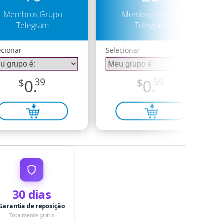
Membros Grupo
Membros Grupo
Telegram
Telegram
ecionar
Selecionar
$
0.
39
$
0.
59
30 dias
Garantia de reposição
Totalmente grátis