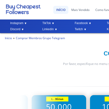
INÍCIO
Mais Vendido
Como fun
Instagram
TikTok
Facebook
T
Discord
Linkedin
Twitch
K
Início
Comprar Membros Grupo Telegram
C
Por favor, especifique no menu 
Bônus
L - Bônus
,000
50,000
1