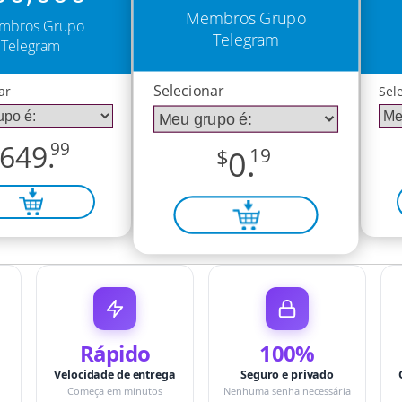
Membros Grupo
mbros Grupo
Telegram
Telegram
Selecionar
ar
Sel
649.
99
$
0.
19
Rápido
100%
Velocidade de entrega
Seguro e privado
Começa em minutos
Nenhuma senha necessária