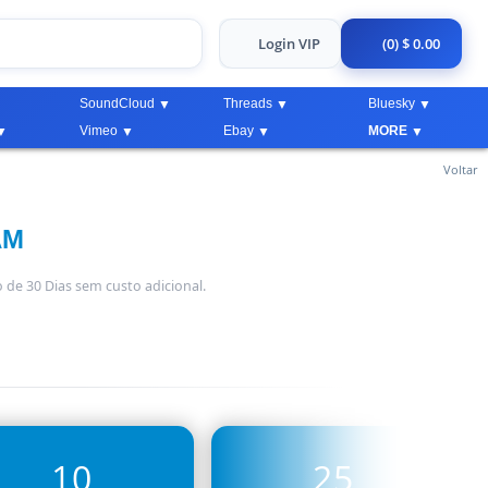
Login VIP
(0) $ 0.00
SoundCloud
Threads
Bluesky
Vimeo
Ebay
MORE
Voltar
AM
 de 30 Dias sem custo adicional.
10
25