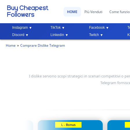
HOME
Più Venduti
Come funzi
Instagram
TikTok
Facebook
T
Discord
Linkedin
Twitch
K
Home
Comprare Dislike Telegram
I dislike servono scopi strategici in scenari competitivi 
Telegram fornisc
Bonus
L - Bonus