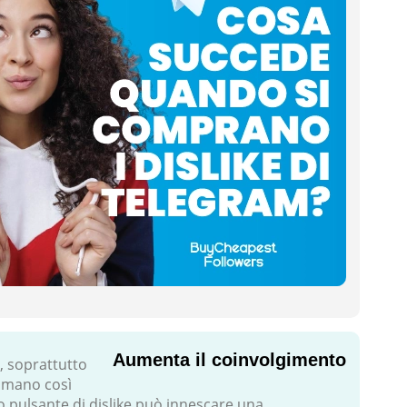
Aumenta il coinvolgimento
, soprattutto
 amano così
 pulsante di dislike può innescare una