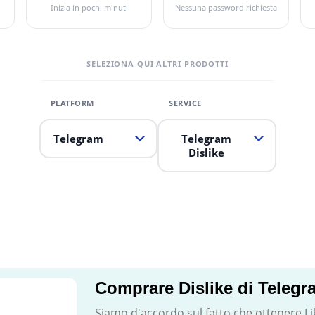
Inizia in pochi minuti
Nessuna password richiesta
SELEZIONA QUI ALTRI PRODOTTI
Telegram
Telegram
Dislike
Comprare Dislike di Telegr
Siamo d'accordo sul fatto che ottenere Li