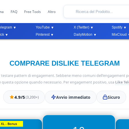
ona
FAQ
Free Tools
Altro
elegram
YouTube
X (Twitter)
Spotify
ick
Pinterest
DailyMotion
MixCloud
COMPRARE DISLIKE TELEGRAM
o per testare pattern di engagement. Sebbene meno comuni dell'engagement p
e questa opzione quando necessario. Per engagement positivo, usa
Like Te
4.9/5
Avvio immediato
Sicuro
(3,200+)
XL - Bonus