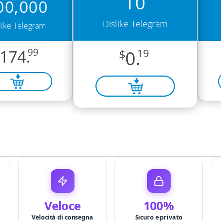
10
00,000
Dislike Telegram
like Telegram
174.
99
$
0.
19
Veloce
100%
Velocità di consegna
Sicuro e privato