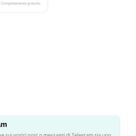
Completamente gratuito
am
ke sui vostri post o messaggi di Telegram sia uno