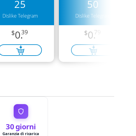
25
50
Dislike Telegram
Dislike Telegram
$
0.
39
$
0.
79
30 giorni
Garanzia di ricarica