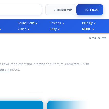
Accesso VIP
(0) $ 0.00
SoundCloud
Threads
Bluesky
Vimeo
Ebay
MORE
Torna indietro
ositivo, rappresentano interazione autentica. Comprare Dislike
legram
invece.