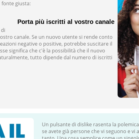
 fonte giusta:
Porta più iscritti al vostro canale
 di
stro canale. Se un nuovo utente si rende conto
azioni negative o positive, potrebbe suscitare il
e significa che c'è la possibilità che il nuovo
 Naturalmente, tutto dipende dal numero di iscritti
Un pulsante di dislike rasenta la polemica
se avete già persone che vi seguono e vi
tanto. Una cosa semplice come un singolo