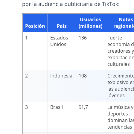
por la audiencia publicitaria de TikTok:
Usuarios
Notas
Posición
País
(millones)
regional
1
Estados
136
Fuerte
Unidos
economía d
creadores y
exportacio
culturales
2
Indonesia
108
Crecimient
explosivo e
las audienc
jóvenes
3
Brasil
91,7
La música y
deportes
dominan la
tendencias