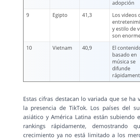
adopción
9
Egipto
41,3
Los videos 
entretenim
y estilo de 
son enorm
10
Vietnam
40,9
El contenid
basado en
música se
difunde
rápidament
Estas cifras destacan lo variada que se ha 
la presencia de TikTok. Los países del su
asiático y América Latina están subiendo 
rankings rápidamente, demostrando q
crecimiento ya no está limitado a los mer