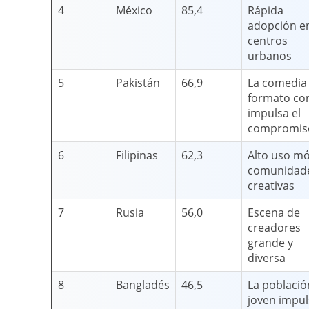
4
México
85,4
Rápida
adopción en
centros
urbanos
5
Pakistán
66,9
La comedia
formato co
impulsa el
compromis
6
Filipinas
62,3
Alto uso mó
comunidad
creativas
7
Rusia
56,0
Escena de
creadores
grande y
diversa
8
Bangladés
46,5
La població
joven impul