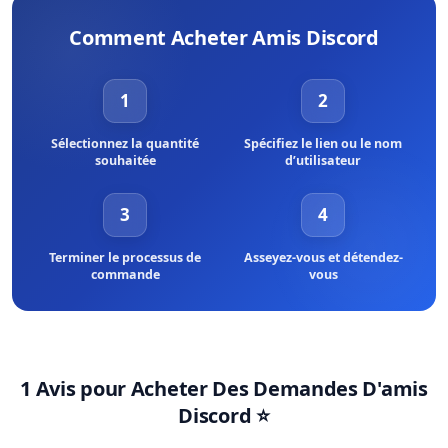
populaires. Vous pouvez sélectionner le paiement par carte, ainsi
ne pas vous concentrer sur ce que nous avons pu vous offrir ? En
que Google et Apple Pay. De plus, nous proposons des
Comment Acheter Amis Discord
faisant preuve de gratitude, vous pourriez obtenir plus que ce
paiements PayPal et cryptomonnaie à nos clients.
que vous aviez prévu.
1
2
Sélectionnez la quantité
Spécifiez le lien ou le nom
souhaitée
d’utilisateur
3
4
Terminer le processus de
Asseyez-vous et détendez-
commande
vous
1 Avis pour
Acheter Des Demandes D'amis
Discord
⭐