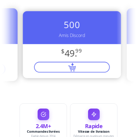
500
Amis Discord
$
49.
99
2.4M+
Rapide
Commandes livrées
Vitesse de livraison
Fiable depuis 2014
Démarre en quelques minutes