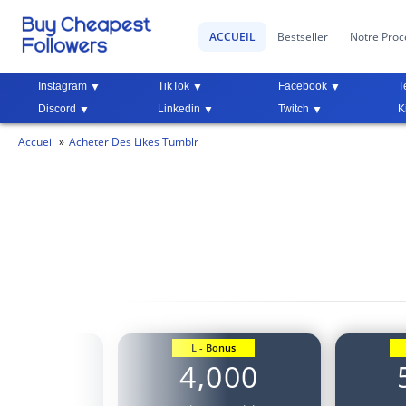
ACCUEIL
Bestseller
Notre Proc
Instagram
TikTok
Facebook
T
Discord
Linkedin
Twitch
K
Accueil
Acheter Des Likes Tumblr
Bonus
L - Bonus
500
4,000