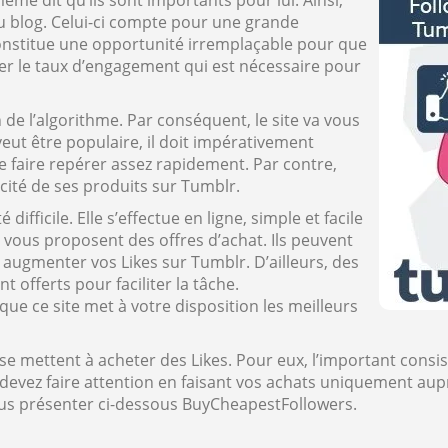
me dit qu’ils sont importants pour lui. Ainsi,
u blog. Celui-ci compte pour une grande
constitue une opportunité irremplaçable pour que
curer le taux d’engagement qui est nécessaire pour
n de l’algorithme. Par conséquent, le site va vous
eut être populaire, il doit impérativement
e faire repérer assez rapidement. Par contre,
icité de ses produits sur Tumblr.
difficile. Elle s’effectue en ligne, simple et facile
ui vous proposent des offres d’achat. Ils peuvent
 augmenter vos Likes sur Tumblr. D’ailleurs, des
 offerts pour faciliter la tâche.
que ce site met à votre disposition les meilleurs
se mettent à acheter des Likes. Pour eux, l’important consi
 devez faire attention en faisant vos achats uniquement aup
vous présenter ci-dessous BuyCheapestFollowers.