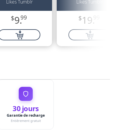
Likes Tumblr
Likes Tumblr
$
9.
99
$
19.
99
30 jours
Garantie de recharge
Entièrement gratuit