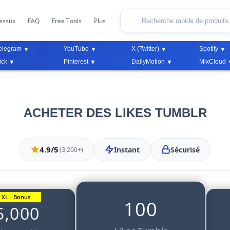
essus
FAQ
Free Tools
Plus
elegram
YouTube
X (Twitter)
Spotify
ick
Pinterest
DailyMotion
MixCloud
ACHETER DES LIKES TUMBLR
4.9/5
Instant
Sécurisé
(3,200+)
XL - Bonus
100
5,000