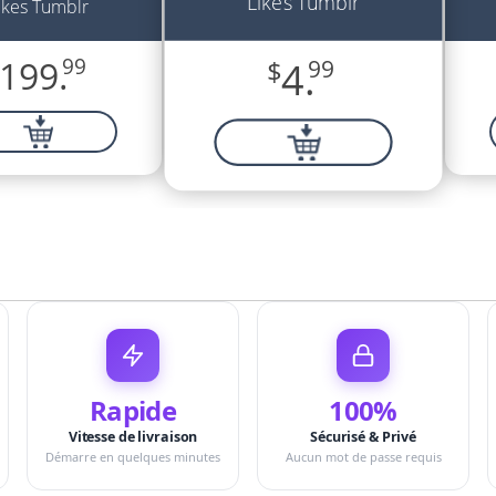
Likes Tumblr
ikes Tumblr
199.
99
$
4.
99
Rapide
100%
Vitesse de livraison
Sécurisé & Privé
Démarre en quelques minutes
Aucun mot de passe requis