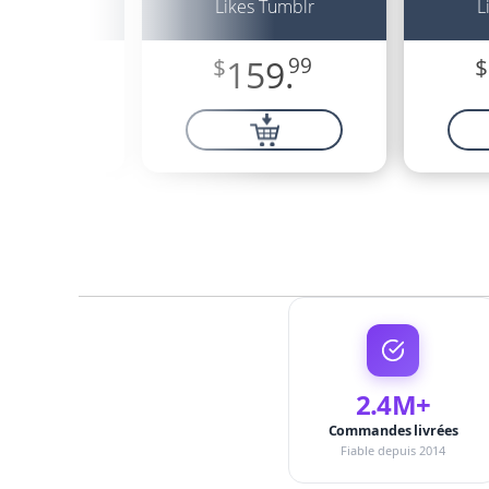
 Tumblr
Likes Tumblr
L
9.
99
$
159.
99
$
2.4M+
Commandes livrées
Fiable depuis 2014