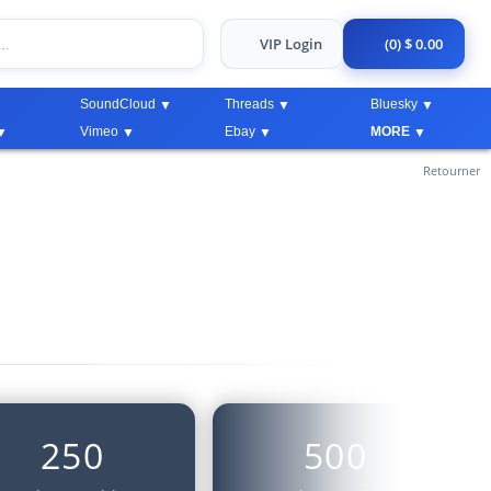
VIP Login
(0) $ 0.00
SoundCloud
Threads
Bluesky
Vimeo
Ebay
MORE
Retourner
250
500