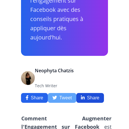
l'engagement sur
Facebook avec des
conseils pratiques à
appliquer dès
aujourd'hui.
Neophyta Chatzis
Tech Writer
Share
Tweet
Share
Comment Augmenter
l'Engagement sur Facebook
est