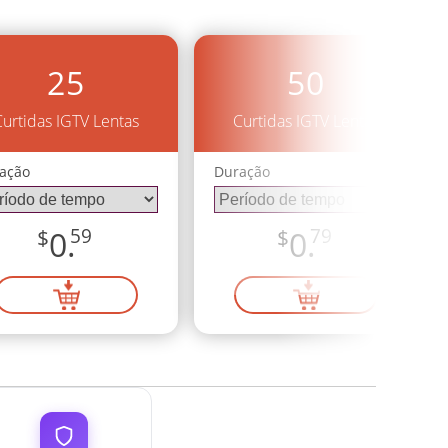
25
50
Curtidas IGTV Lentas
Curtidas IGTV Lentas
ação
Duração
$
0.
59
$
0.
79