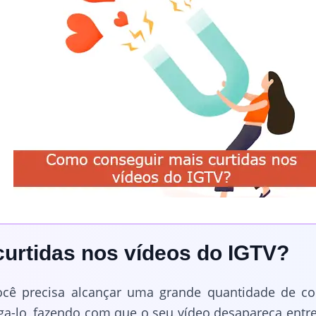
urtidas nos vídeos do IGTV?
ocê precisa alcançar uma grande quantidade de c
vulga-lo, fazendo com que o seu vídeo desapareça ent