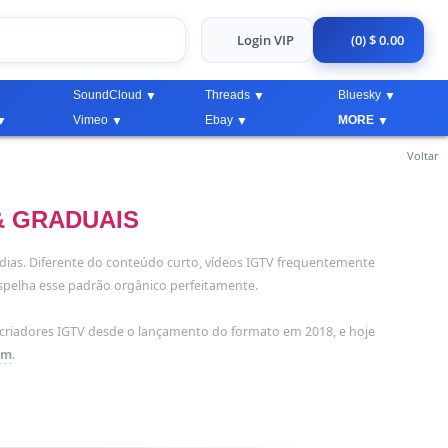
Login VIP
(0) $ 0.00
SoundCloud
Threads
Bluesky
Vimeo
Ebay
MORE
Voltar
& GRADUAIS
ias. Diferente do conteúdo curto, vídeos IGTV frequentemente
elha esse padrão orgânico perfeitamente.
s criadores IGTV desde o lançamento do formato em 2018, e hoje
am
.