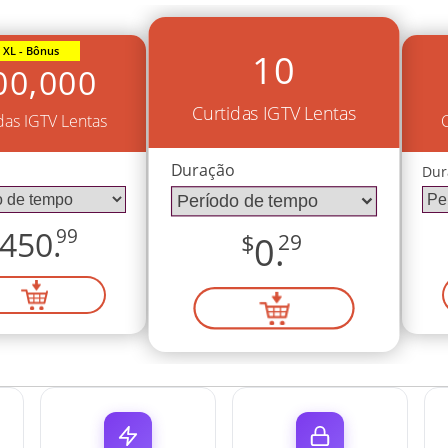
XL - Bônus
10
00,000
Curtidas IGTV Lentas
das IGTV Lentas
Duração
Dur
450.
99
$
0.
29