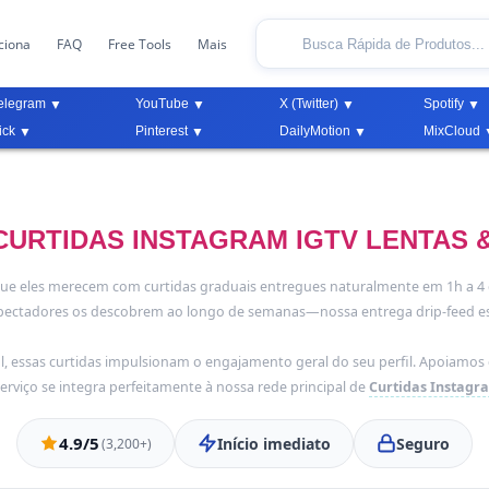
ciona
FAQ
Free Tools
Mais
elegram
YouTube
X (Twitter)
Spotify
ick
Pinterest
DailyMotion
MixCloud
URTIDAS INSTAGRAM IGTV LENTAS 
ue eles merecem com curtidas graduais entregues naturalmente em 1h a 4 d
adores os descobrem ao longo de semanas—nossa entrega drip-feed esp
l, essas curtidas impulsionam o engajamento geral do seu perfil. Apoiamo
serviço se integra perfeitamente à nossa rede principal de
Curtidas Instagr
4.9/5
Início imediato
Seguro
(3,200+)