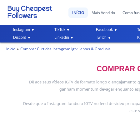
INÍCIO
Mais Vendido
Como fun
Instagram
TikTok
Facebook
T
Discord
Linkedin
Twitch
K
Início
Comprar Curtidas Instagram Igtv Lentas & Graduais
COMPRAR C
Dê aos seus vídeos IGTV de formato longo o engajamento q
ganham momentum devagar enquanto espect
Desde que o Instagram fundiu o IGTV no feed de vídeo principa
este 