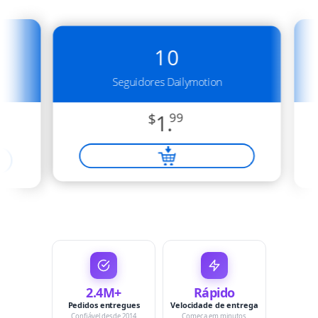
10
Seguidores Dailymotion
$
1.
99
2.4M+
Rápido
Pedidos entregues
Velocidade de entrega
Confiável desde 2014
Começa em minutos