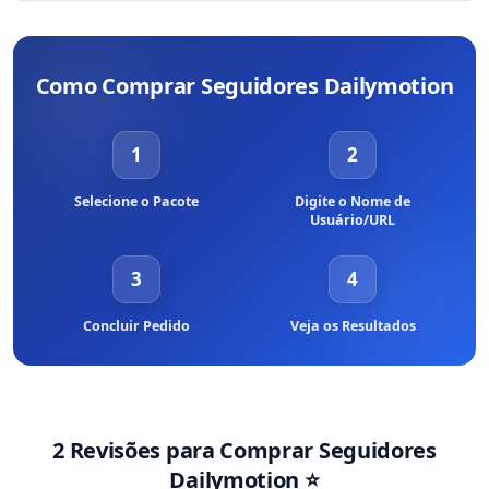
Te convidamos a nos contatar via e-mail ou LiveChat para que
possamos te auxiliar em todas as suas dúvidas.
Como Comprar Seguidores Dailymotion
1
2
Selecione o Pacote
Digite o Nome de
Usuário/URL
3
4
Concluir Pedido
Veja os Resultados
2 Revisões para
Comprar Seguidores
Dailymotion
⭐