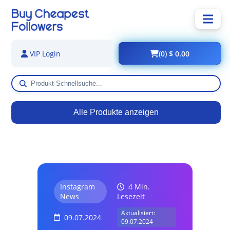
(0) $ 0.00
VIP Login
Alle Produkte anzeigen
Instagram
4 Min.
News
Lesezeit
Aktualisiert:
09.07.2024
09.07.2024