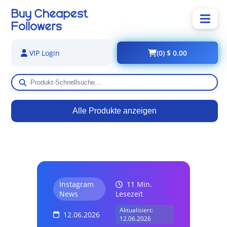
(0) $ 0.00
VIP Login
Alle Produkte anzeigen
Instagram
11 Min.
News
Lesezeit
Aktualisiert:
12.06.2026
12.06.2026