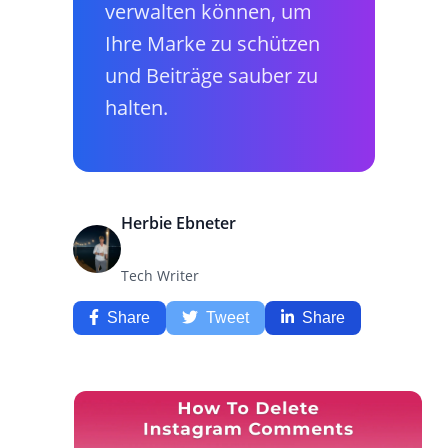
verwalten können, um
Ihre Marke zu schützen
und Beiträge sauber zu
halten.
Herbie Ebneter
Tech Writer
Share
Tweet
Share