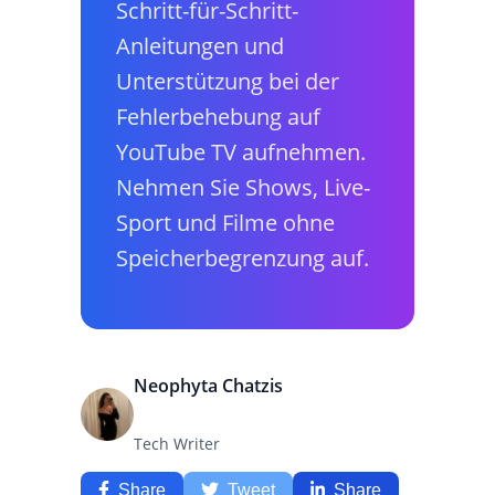
Schritt-für-Schritt-
Anleitungen und
Unterstützung bei der
Fehlerbehebung auf
YouTube TV aufnehmen.
Nehmen Sie Shows, Live-
Sport und Filme ohne
Speicherbegrenzung auf.
Neophyta Chatzis
Tech Writer
Share
Tweet
Share