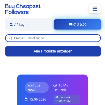
(0) $ 0.00
VIP Login
Alle Produkte anzeigen
Youtube
10 Min.
News
Lesezeit
Aktualisiert:
15.06.2026
15.06.2026