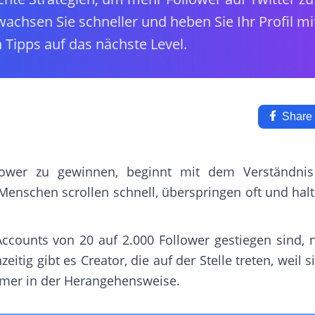
wachsen Sie schneller und heben Sie Ihr Profil mi
 Tipps auf das nächste Level.
Share
llower zu gewinnen, beginnt mit dem Verständnis 
Menschen scrollen schnell, überspringen oft und hal
ccounts von 20 auf 2.000 Follower gestiegen sind, n
eitig gibt es Creator, die auf der Stelle treten, weil 
mmer in der Herangehensweise.