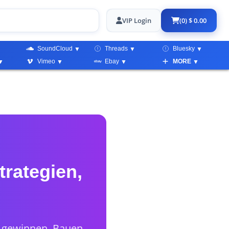
VIP Login
(0) $ 0.00
SoundCloud
Threads
Bluesky
Vimeo
Ebay
MORE
trategien,
u gewinnen. Bauen