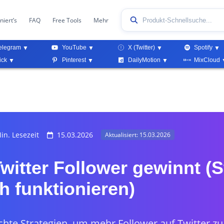
niert’s
FAQ
Free Tools
Mehr
elegram
YouTube
X (Twitter)
Spotify
ick
Pinterest
DailyMotion
MixCloud
in. Lesezeit
15.03.2026
Aktualisiert: 15.03.2026
itter Follower gewinnt (S
ch funktionieren)
chte Strategien, um mehr Follower auf Twitter z