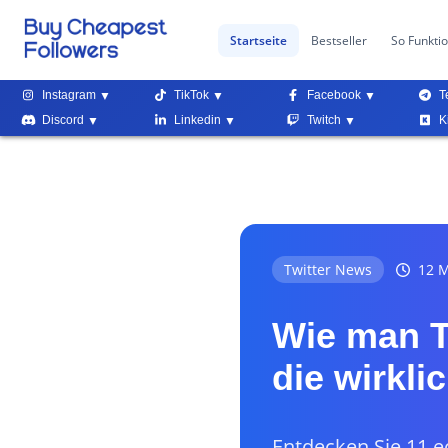
Startseite
Bestseller
So Funktio
Instagram
TikTok
Facebook
T
Discord
Linkedin
Twitch
K
Twitter News
12 M
Wie man Tw
die wirkli
Entdecken Sie 11 e