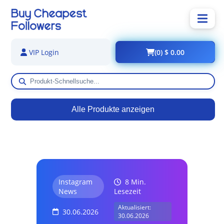
(0) $ 0.00
VIP Login
Alle Produkte anzeigen
Instagram
8 Min.
News
Lesezeit
Aktualisiert:
30.06.2026
30.06.2026