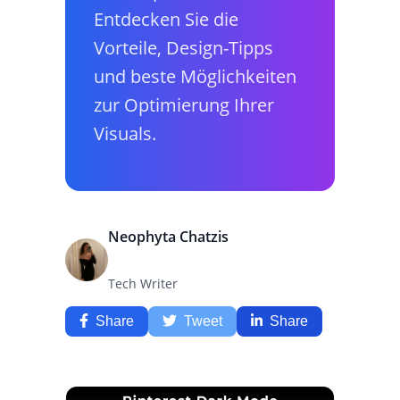
Entdecken Sie die
Vorteile, Design-Tipps
und beste Möglichkeiten
zur Optimierung Ihrer
Visuals.
Neophyta Chatzis
Tech Writer
Share
Tweet
Share