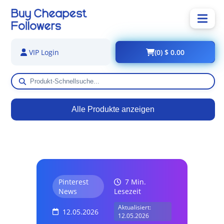
(0) $ 0.00
VIP Login
Alle Produkte anzeigen
Pinterest
7 Min.
News
Lesezeit
Aktualisiert:
12.05.2026
12.05.2026