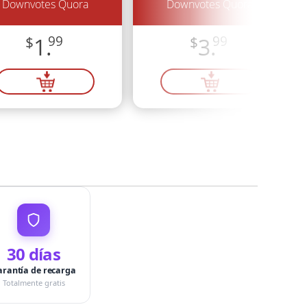
Downvotes Quora
Downvotes Quora
$
1.
99
$
3.
99
30 días
arantía de recarga
Totalmente gratis