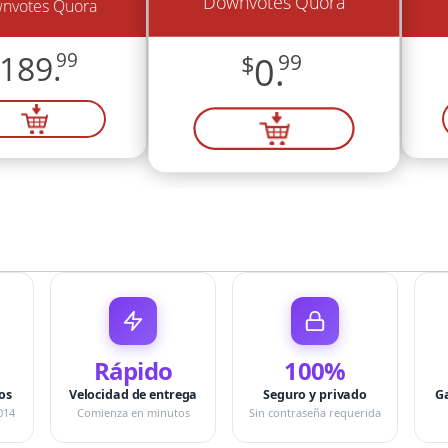
Downvotes Quora
nvotes Quora
189.
99
$
0.
99
Rápido
100%
os
Velocidad de entrega
Seguro y privado
G
014
Comienza en minutos
Sin contraseña requerida