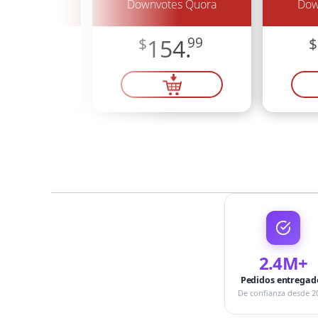
es Quora
Downvotes Quora
Dow
7.
99
$
154.
99
$
2.4M+
Pedidos entregad
De confianza desde 2