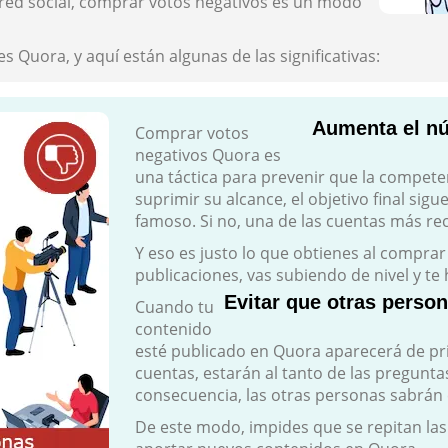
a red social, comprar votos negativos es un modo
uora, y aquí están algunas de las significativas:
Aumenta el nú
Comprar votos
negativos Quora es
una táctica para prevenir que la compete
suprimir su alcance, el objetivo final sig
famoso. Si no, una de las cuentas más re
Y eso es justo lo que obtienes al compr
publicaciones, vas subiendo de nivel y te
Evitar que otras perso
Cuando tu
contenido
esté publicado en Quora aparecerá de prim
cuentas, estarán al tanto de las pregunt
consecuencia, las otras personas sabrán 
De este modo, impides que se repitan las i