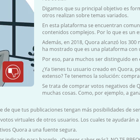
Digamos que su principal objetivo es fo
otros realizan sobre temas variados.
En esta plataforma se encuentran comuni
contenidos complejos. Por lo que es un 
Además, en 2018, Quora alcanzó los 300 m
ha mostrado que es una plataforma con u
Por eso, para muchos ser distinguido en es
¿Ya tienes tu usuario creado en Quora, p
extenso? Te tenemos la solución: compr
Se trata de comprar votos negativos de Qu
muchas cosas. Como, por ejemplo, a gan
 de que tus publicaciones tengan más posibilidades de ser
os virtuales de otros usuarios. Los cuales te ayudarán a su
tivos Quora a una fuente segura.
gar indicado para hacerlo. ¿Quieres saber más?, NO TE PRE