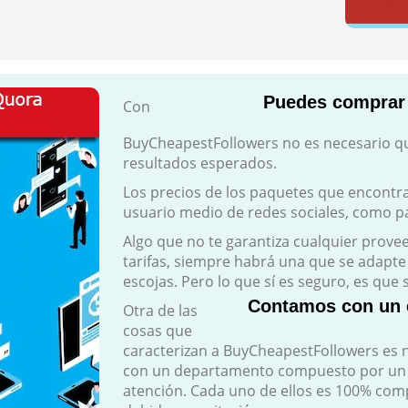
Puedes comprar 
Con
BuyCheapestFollowers no es necesario qu
resultados esperados.
Los precios de los paquetes que encontra
usuario medio de redes sociales, como pa
Algo que no te garantiza cualquier provee
tarifas, siempre habrá una que se adapt
escojas. Pero lo que sí es seguro, es que
Contamos con un ex
Otra de las
cosas que
caracterizan a BuyCheapestFollowers es n
con un departamento compuesto por un e
atención. Cada uno de ellos es 100% com