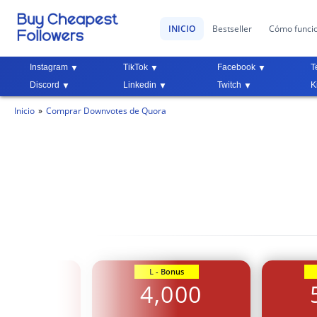
INICIO
Bestseller
Cómo funci
Instagram
TikTok
Facebook
T
Discord
Linkedin
Twitch
K
Inicio
Comprar Downvotes de Quora
Bonus
L - Bonus
000
4,000