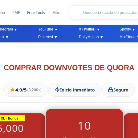
ona
PMF
Free Tools
Más
elegram
YouTube
X (Twitter)
Spotify
ick
Pinterest
DailyMotion
MixCloud
COMPRAR DOWNVOTES DE QUORA
4.9/5
Inicio inmediato
Seguro
(3,200+)
XL - Bonus
10
5,000