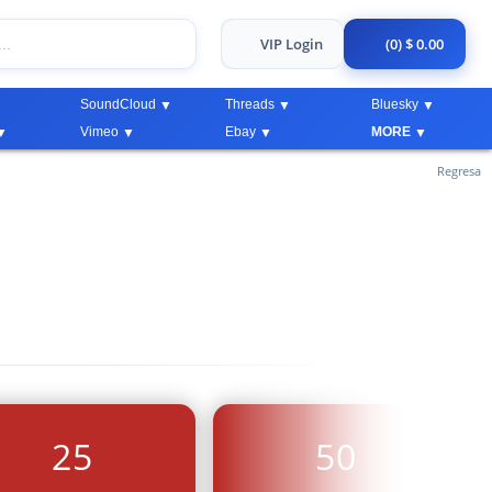
VIP Login
(0) $ 0.00
SoundCloud
Threads
Bluesky
Vimeo
Ebay
MORE
Regresa
25
50