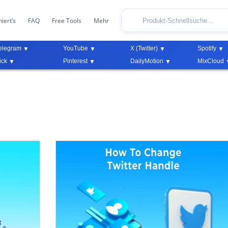
iert’s
FAQ
Free Tools
Mehr
elegram
YouTube
X (Twitter)
Spotify
ick
Pinterest
DailyMotion
MixCloud