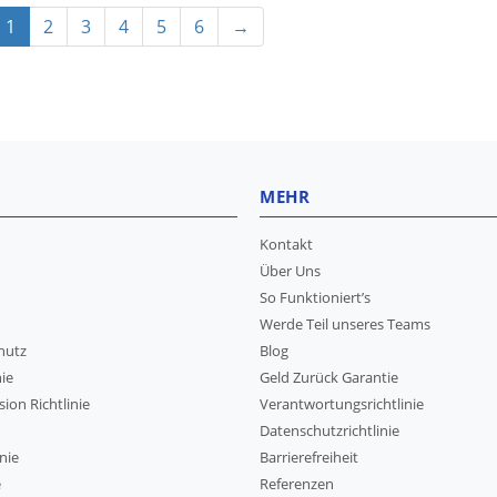
1
2
3
4
5
6
→
MEHR
Kontakt
Über Uns
So Funktioniert’s
Werde Teil unseres Teams
hutz
Blog
nie
Geld Zurück Garantie
sion Richtlinie
Verantwortungsrichtlinie
Datenschutzrichtlinie
nie
Barrierefreiheit
e