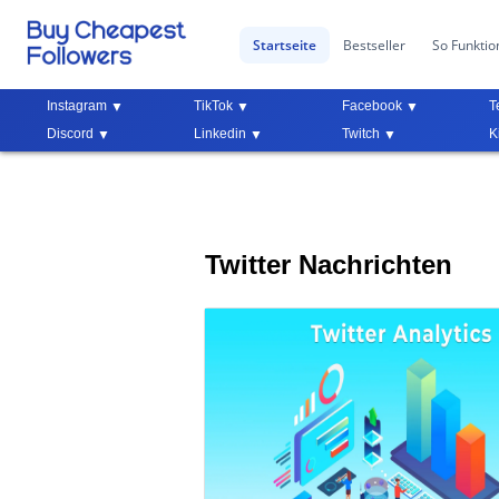
Startseite
Bestseller
So Funktion
Instagram
TikTok
Facebook
T
Discord
Linkedin
Twitch
K
Twitter Nachrichten