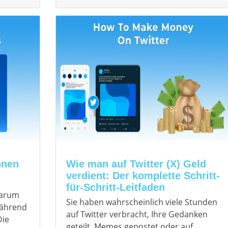
onen
Wie man auf Twitter (X) Geld
verdient: Der komplette Schritt-
für-Schritt-Leitfaden
warum
Sie haben wahrscheinlich viele Stunden
während
auf Twitter verbracht, Ihre Gedanken
Die
geteilt, Memes gepostet oder auf