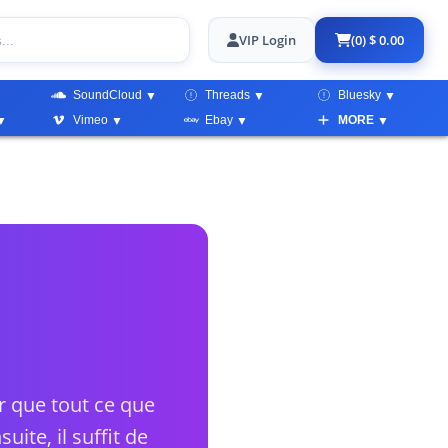
VIP Login
(0) $ 0.00
SoundCloud
Threads
Bluesky
Vimeo
Ebay
MORE
r que tout ce que
uite, il suffit de