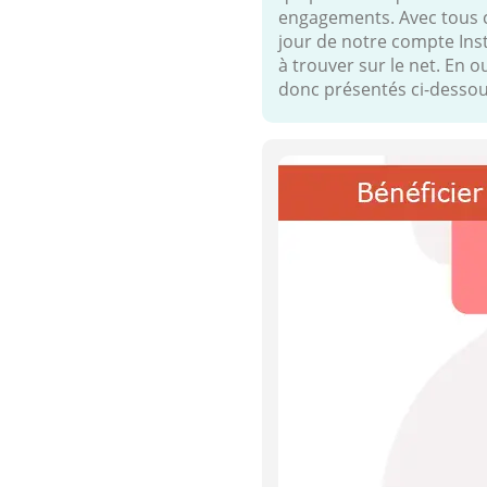
engagements. Avec tous ce
jour de notre compte Inst
à trouver sur le net. En o
donc présentés ci-dessou