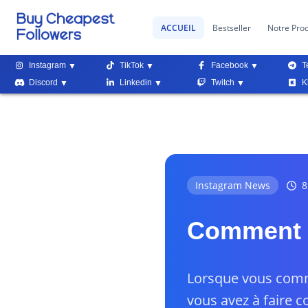
ACCUEIL
Bestseller
Notre Pro
Instagram
TikTok
Facebook
T
Discord
Linkedin
Twitch
K
Instagram News
8
Comment m
Lorsque vous comme
vous avez à faire co