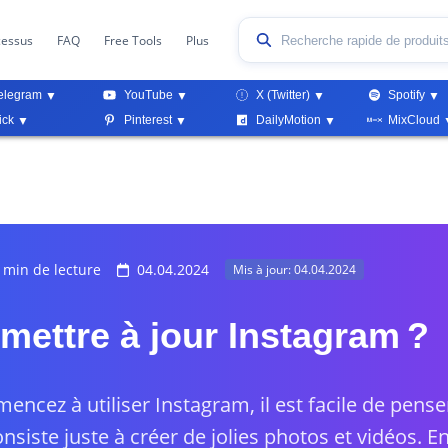
cessus
FAQ
Free Tools
Plus
elegram
YouTube
X (Twitter)
Spotify
ick
Pinterest
DailyMotion
MixCloud
 min de lecture
04.04.2024
Mis à jour: 04.04.2024
ettre à jour Instagram ?
ncez à utiliser Instagram, il est facile de pense
nsiste juste à créer de jolies photos et vidéos. Ens