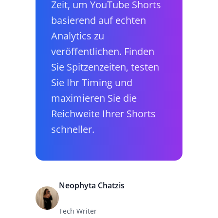
Zeit, um YouTube Shorts
basierend auf echten
Analytics zu
veröffentlichen. Finden
Sie Spitzenzeiten, testen
Sie Ihr Timing und
maximieren Sie die
Reichweite Ihrer Shorts
schneller.
Neophyta Chatzis
Tech Writer