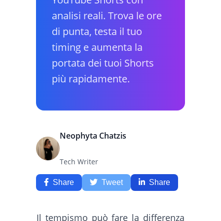
analisi reali. Trova le ore
di punta, testa il tuo
timing e aumenta la
portata dei tuoi Shorts
più rapidamente.
Neophyta Chatzis
Tech Writer
Share
Tweet
Share
Il tempismo può fare la differenza