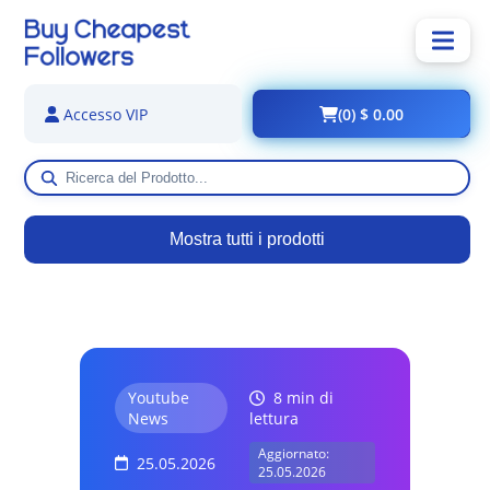
(0) $ 0.00
Accesso VIP
Mostra tutti i prodotti
Youtube
8 min di
News
lettura
Aggiornato:
25.05.2026
25.05.2026