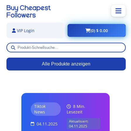
(0) $ 0.00
VIP Login
Alle Produkte anzeigen
Tiktok
8 Min.
News
Lesezeit
Aktualisiert:
04.11.2025
04.11.2025