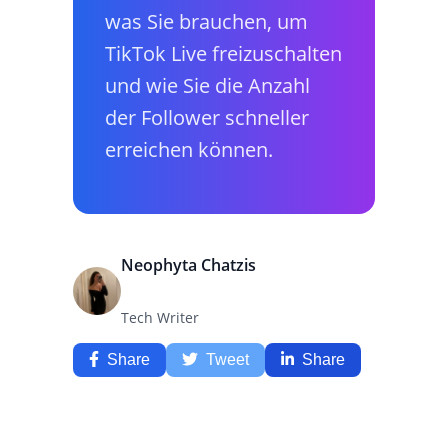
was Sie brauchen, um
TikTok Live freizuschalten
und wie Sie die Anzahl
der Follower schneller
erreichen können.
Neophyta Chatzis
Tech Writer
Share
Tweet
Share