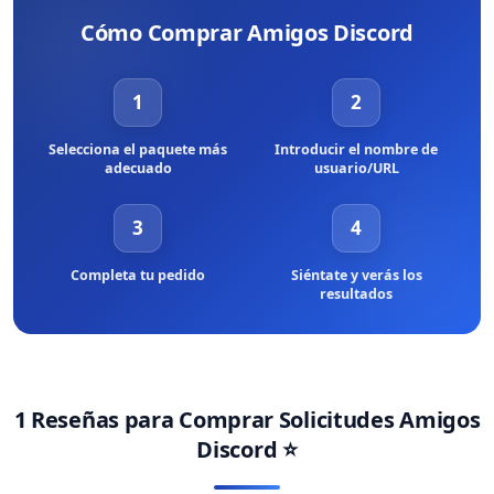
nuestros servicios únicos se aseguran de que no violarás ninguno
Cómo Comprar Amigos Discord
de los términos de servicio de la plataforma. Por lo tanto, nunca
tendrás que preocuparte de conseguir cualquier tipo de
prohibiciones o similares al elegir BuyCheapestFollowers como tu
1
2
socio.
Selecciona el paquete más
Introducir el nombre de
adecuado
usuario/URL
3
4
Completa tu pedido
Siéntate y verás los
resultados
1 Reseñas para
Comprar Solicitudes Amigos
Discord
⭐