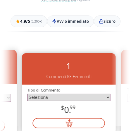
4.9/5
Avvio immediato
Sicuro
(3,200+)
1
Commenti IG Femminili
T
Tipo di Commento
$
0.
99