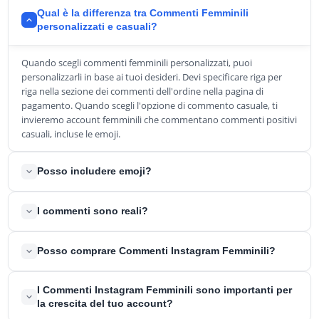
Qual è la differenza tra Commenti Femminili
personalizzati e casuali?
Quando scegli commenti femminili personalizzati, puoi
personalizzarli in base ai tuoi desideri. Devi specificare riga per
riga nella sezione dei commenti dell'ordine nella pagina di
pagamento. Quando scegli l'opzione di commento casuale, ti
invieremo account femminili che commentano commenti positivi
casuali, incluse le emoji.
Posso includere emoji?
Sì, tutti i commenti possono includere emoji. Per quanto riguarda
I commenti sono reali?
i commenti personalizzati, devi inviarci ogni commento con le
singole emoji nella sezione dei commenti durante il checkout.
Sì, quando compri commenti Instagram femminili da
L'opzione commenti casuali viene fornita con commenti con
Posso comprare Commenti Instagram Femminili?
BuyCheapestFollowers, li ricevi solo da account femminili reali.
emoji per impostazione predefinita, mescolati con commenti
Questi account sono reali e attivi sulla piattaforma.
regolari.
Sì, puoi comprare commenti Instagram femminili se desideri più
I Commenti Instagram Femminili sono importanti per
engagement sul tuo account. È ancora più importante comprare
la crescita del tuo account?
commenti Instagram femminili se stai cercando di vendere