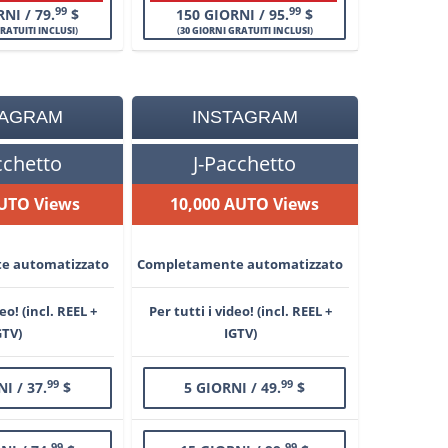
99
99
NI / 79.
$
150 GIORNI / 95.
$
GRATUITI INCLUSI
)
(
30 GIORNI GRATUITI INCLUSI
)
TAGRAM
INSTAGRAM
cchetto
J-Pacchetto
AUTO Views
10,000 AUTO Views
e automatizzato
Completamente automatizzato
deo! (incl. REEL +
Per tutti i video! (incl. REEL +
GTV)
IGTV)
99
99
I / 37.
$
5 GIORNI / 49.
$
99
99