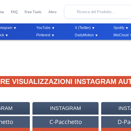
ona
FAQ
Free Tools
Altro
elegram
YouTube
X (Twitter)
Spotify
ick
Pinterest
DailyMotion
MixCloud
E VISUALIZZAZIONI INSTAGRAM AU
GRAM
INSTAGRAM
INS
hetto
C-Pacchetto
D-Pa