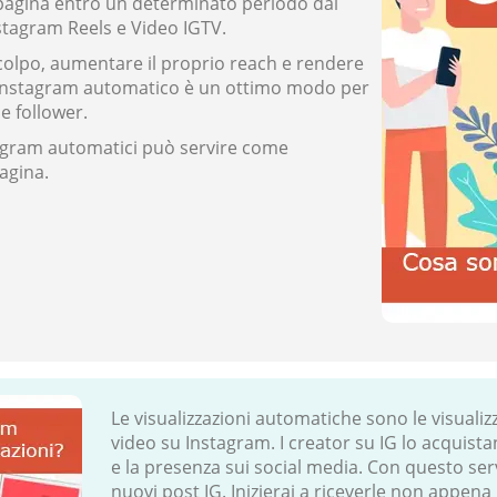
pagina entro un determinato periodo dal
stagram Reels e Video IGTV.
colpo, aumentare il proprio reach e rendere
oni Instagram automatico è un ottimo modo per
e follower.
nstagram automatici può servire come
agina.
Le visualizzazioni automatiche sono le visualiz
video su Instagram. I creator su IG lo acquis
e la presenza sui social media. Con questo serviz
nuovi post IG. Inizierai a riceverle non appena