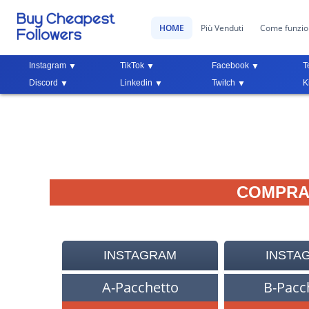
HOME
Più Venduti
Come funzi
Instagram
TikTok
Facebook
T
Discord
Linkedin
Twitch
K
COMPRAR
INSTAGRAM
INSTA
A-Pacchetto
B-Pacc