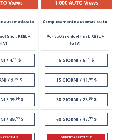
UTO Views
1,000 AUTO Views
e automatizzato
Completamente automatizzato
deo! (incl. REEL +
Per tutti i video! (incl. REEL +
GTV)
IGTV)
99
99
NI / 4.
$
5 GIORNI / 5.
$
99
99
NI / 9.
$
15 GIORNI / 11.
$
99
99
NI / 19.
$
30 GIORNI / 23.
$
99
99
NI / 39.
$
60 GIORNI / 47.
$
A SPECIALE
OFFERTA SPECIALE