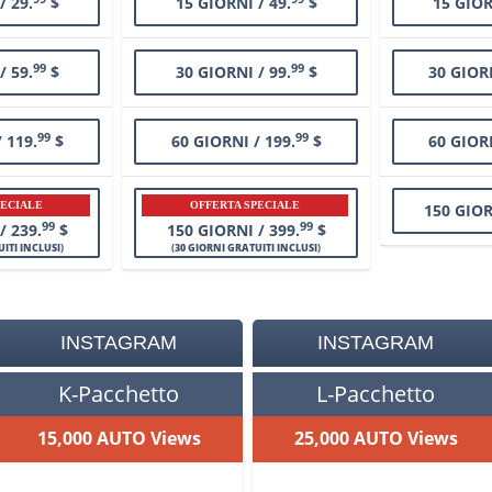
/ 29.
$
15 GIORNI / 49.
$
15 GIOR
99
99
/ 59.
$
30 GIORNI / 99.
$
30 GIORN
99
99
 119.
$
60 GIORNI / 199.
$
60 GIORN
PECIALE
OFFERTA SPECIALE
150 GIOR
99
99
/ 239.
$
150 GIORNI / 399.
$
ITI INCLUSI
)
(
30 GIORNI GRATUITI INCLUSI
)
INSTAGRAM
INSTAGRAM
K-Pacchetto
L-Pacchetto
15,000 AUTO Views
25,000 AUTO Views