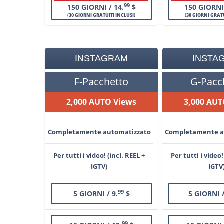
99
150 GIORNI / 14.
$
150 GIORNI 
(
30 GIORNI GRATUITI INCLUSI
)
(
30 GIORNI GRATU
INSTAGRAM
INSTA
F-Pacchetto
G-Pacc
2,000 AUTO Views
3,000 AUT
Completamente automatizzato
Completamente a
Per tutti i video! (incl. REEL +
Per tutti i video!
IGTV)
IGTV
99
5 GIORNI / 9.
$
5 GIORNI /
99