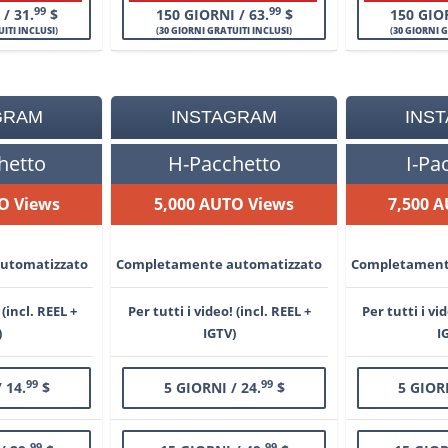
99
99
/ 31.
$
150 GIORNI / 63.
$
150 GIOR
ITI INCLUSI
)
(
30 GIORNI GRATUITI INCLUSI
)
(
30 GIORNI 
GRAM
INSTAGRAM
INS
hetto
H-Pacchetto
I-Pa
O Views
5,000 AUTO Views
7,500 
utomatizzato
Completamente automatizzato
Completament
 (incl. REEL +
Per tutti i video! (incl. REEL +
Per tutti i vi
)
IGTV)
I
99
99
 14.
$
5 GIORNI / 24.
$
5 GIORN
99
99