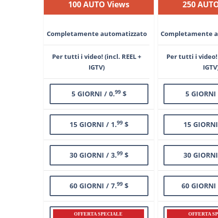
100 AUTO Views
250 AUTO
Completamente automatizzato
Completamente a
Per tutti i video! (incl. REEL +
Per tutti i video!
IGTV)
IGTV
99
5 GIORNI / 0.
$
5 GIORNI 
99
15 GIORNI / 1.
$
15 GIORNI 
99
30 GIORNI / 3.
$
30 GIORNI 
99
60 GIORNI / 7.
$
60 GIORNI 
OFFERTA SPECIALE
OFFERTA S