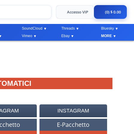
Accesso VIP
(0) $ 0.00
SoundCloud
Threads
Bluesky
Vimeo
Ebay
MORE
TOMATICI
TAGRAM
INSTAGRAM
cchetto
E-Pacchetto