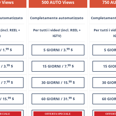
 Views
500 AUTO Views
750 A
utomatizzato
Completamente automatizzato
Completament
 (incl. REEL +
Per tutti i video! (incl. REEL +
Per tutti i vi
)
IGTV)
I
99
99
/ 1.
$
5 GIORNI / 3.
$
5 GIOR
99
99
/ 3.
$
15 GIORNI / 7.
$
15 GIOR
99
99
/ 7.
$
30 GIORNI / 15.
$
30 GIOR
99
99
/ 15.
$
60 GIORNI / 31.
$
60 GIOR
PECIALE
OFFERTA SPECIALE
OFFERT