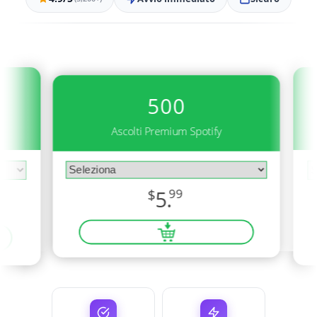
500
Ascolti Premium Spotify
$
5.
99