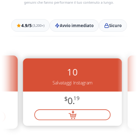
genuini che fanno performare il tuo contenuto a lungo.
4.9/5
Avvio immediato
Sicuro
(3,200+)
10
Salvataggi Instagram
$
0.
19