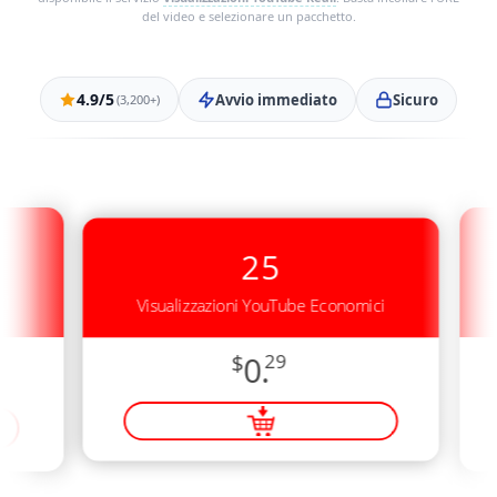
del video e selezionare un pacchetto.
4.9/5
Avvio immediato
Sicuro
(3,200+)
25
ci
Visualizzazioni YouTube Economici
$
0.
29