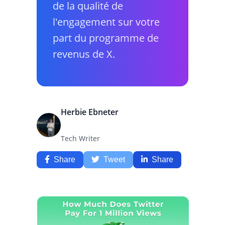
de la qualité de
l'engagement sur votre
part du programme de
revenus de X.
Herbie Ebneter
Tech Writer
Share
Tweet
Share