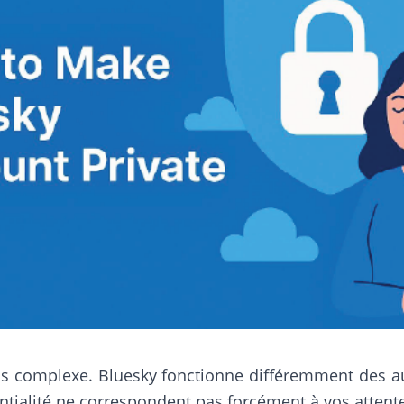
lus complexe. Bluesky fonctionne différemment des au
ntialité ne correspondent pas forcément à vos attent