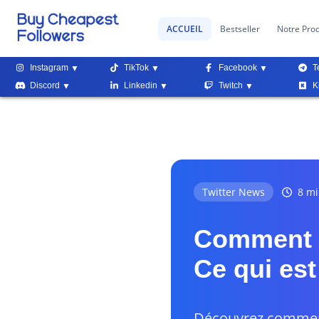
ACCUEIL
Bestseller
Notre Pro
Instagram
TikTok
Facebook
T
Discord
Linkedin
Twitch
K
Twitter News
8 mi
Comment R
Ce qui est
Découvrez comment