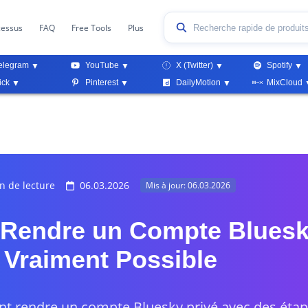
cessus
FAQ
Free Tools
Plus
elegram
YouTube
X (Twitter)
Spotify
ick
Pinterest
DailyMotion
MixCloud
n de lecture
06.03.2026
Mis à jour: 06.03.2026
endre un Compte Bluesky
 Vraiment Possible
 rendre un compte Bluesky privé avec des étape