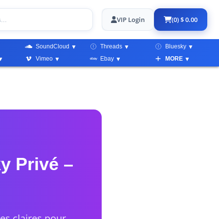
VIP Login
(0) $ 0.00
SoundCloud
Threads
Bluesky
Vimeo
Ebay
MORE
 Privé –
s claires pour