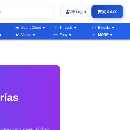
VIP Login
(0) $ 0.00
SoundCloud
Threads
Bluesky
Vimeo
Ebay
MORE
rías
 Compara seguridad,