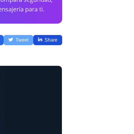
nsajería para ti.
Tweet
Share