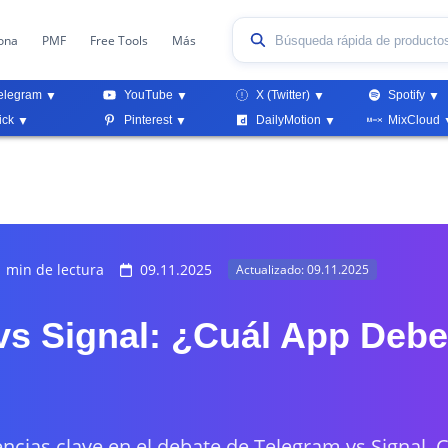
ona
PMF
Free Tools
Más
elegram
YouTube
X (Twitter)
Spotify
ick
Pinterest
DailyMotion
MixCloud
 min de lectura
09.11.2025
Actualizado: 09.11.2025
vs Signal: ¿Cuál App Debe
encias clave en el debate de Telegram vs Signal.