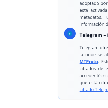
adoptado por 
está activad
metadatos, 
información d
Telegram – 
Telegram ofrec
la nube se a
MTProto
. Es
cifrados de 
acceder técnic
que está cifr
cifrado Teleg