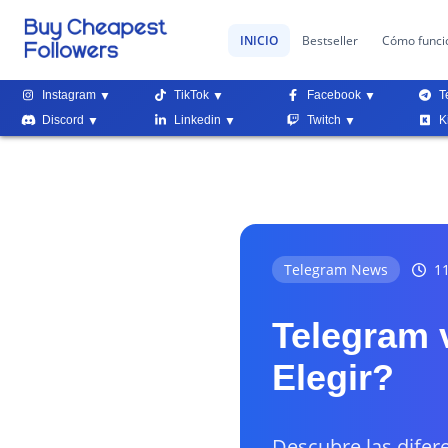
INICIO
Bestseller
Cómo funci
Instagram
TikTok
Facebook
T
Discord
Linkedin
Twitch
K
Telegram News
11
Telegram 
Elegir?
Descubre las difer