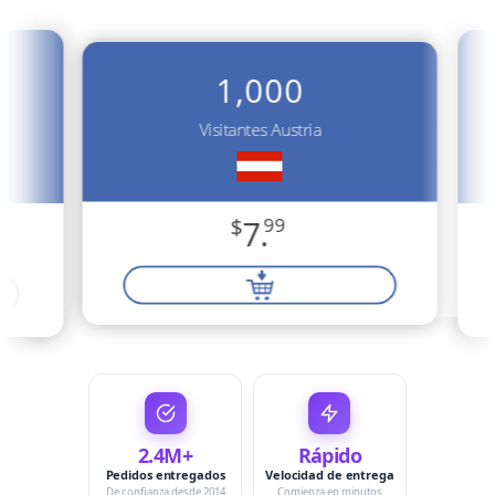
1,000
Visitantes Austria
$
7.
99
2.4M+
Rápido
Pedidos entregados
Velocidad de entrega
De confianza desde 2014
Comienza en minutos