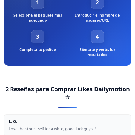
1
2
socio.
Selecciona el paquete más
Introducir el nombre de
adecuado
usuario/URL
3
4
Completa tu pedido
Siéntate y verás los
resultados
2 Reseñas para
Comprar Likes Dailymotion
⭐
L. O.
Love the store itself for a while, good luck guys !!