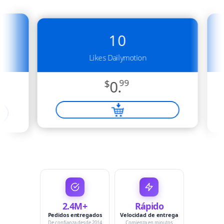
10
Likes Dailymotion
$
0.
99
2.4M+
Rápido
Pedidos entregados
Velocidad de entrega
De confianza desde 2014
Comienza en minutos