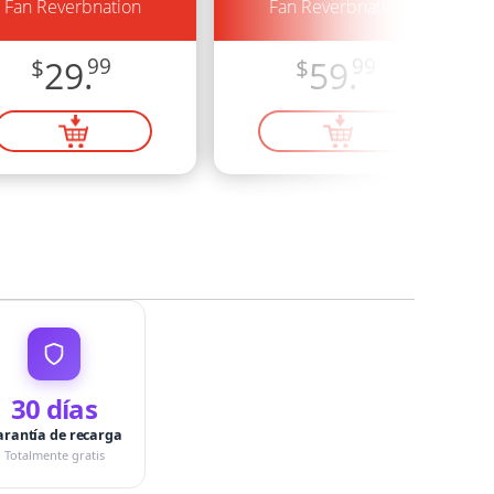
Fan Reverbnation
Fan Reverbnation
$
29.
99
$
59.
99
30 días
arantía de recarga
Totalmente gratis