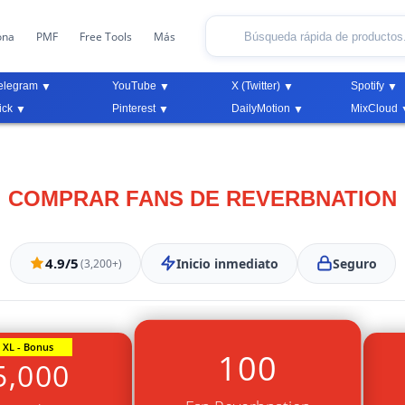
ona
PMF
Free Tools
Más
elegram
YouTube
X (Twitter)
Spotify
ick
Pinterest
DailyMotion
MixCloud
COMPRAR FANS DE REVERBNATION
4.9/5
Inicio inmediato
Seguro
(3,200+)
XL - Bonus
100
5,000