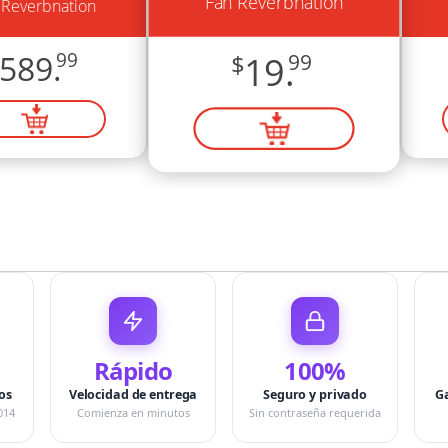
Fan Reverbnation
 Reverbnation
589.
99
$
19.
99
Rápido
100%
os
Velocidad de entrega
Seguro y privado
G
014
Comienza en minutos
Sin contraseña requerida