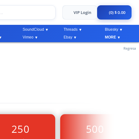
VIP Login
(0) $ 0.00
SoundCloud
Threads
Bluesky
Vimeo
Ebay
MORE
Regresa
250
500