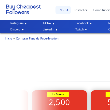
INICIO
Bestseller
Cómo funci
Instagram
TikTok
Facebook
T
Discord
Linkedin
Twitch
K
Inicio
Comprar Fans de Reverbnation
Bonus
L - Bonus
000
2,500