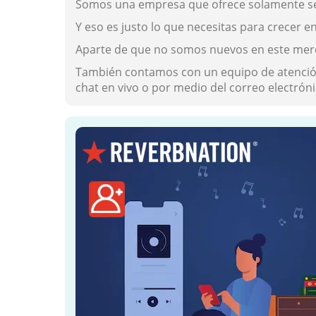
Somos una empresa que ofrece solamente servi
Y eso es justo lo que necesitas para crecer e
Aparte de que no somos nuevos en este merca
También contamos con un equipo de atención a
chat en vivo o por medio del correo electróni