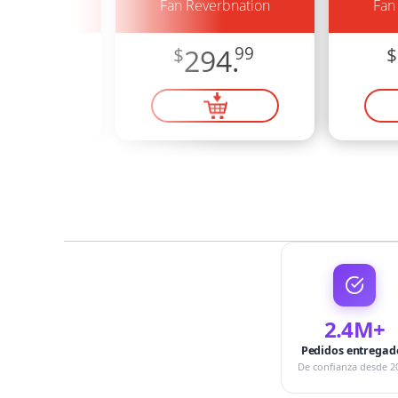
erbnation
Fan Reverbnation
Fan
7.
99
$
294.
99
$
2.4M+
Pedidos entregad
De confianza desde 2