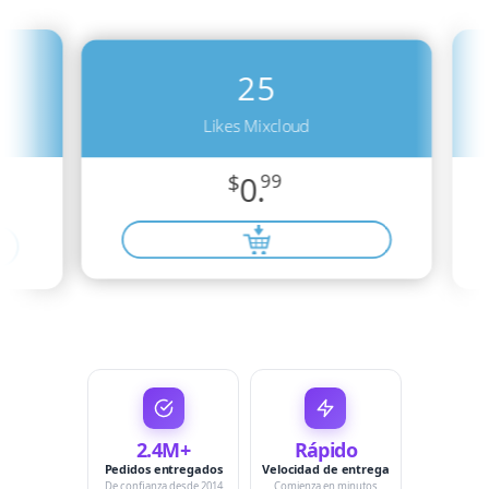
25
Likes Mixcloud
$
0.
99
2.4M+
Rápido
Pedidos entregados
Velocidad de entrega
De confianza desde 2014
Comienza en minutos