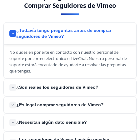
Comprar Seguidores de Vimeo
¿Todavía tengo preguntas antes de comprar
seguidores de Vimeo?
No dudes en ponerte en contacto con nuestro personal de
soporte por correo electrónico o LiveChat. Nuestro personal de
soporte estará encantado de ayudarte a resolver las preguntas
que tengas.
¿Son reales los seguidores de Vimeo?
Sí, todos los Seguidores Vimeo que te enviaremos son 100%
¿Es legal comprar seguidores de Vimeo?
reales. Eso significa que pueden ver tu contenido e incluso dejar
un Me gusta en tus videos. Depende totalmente de ellos.
Sí, es completamente legal comprar seguidores de Vimeo. Solo te
¿Necesitan algún dato sensible?
enviamos seguidores reales de Vimeo, y nadie verá la diferencia,
ni siquiera Vimeo. NUNCA pondrás tu cuenta en peligro. NUNCA
No, nunca necesitaremos datos confidenciales para enviarte
¿Los seguidores de Vimeo también pueden
violarás los Términos de servicio de Vimeo.