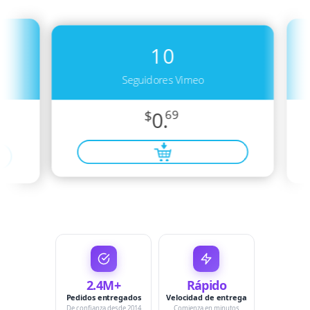
10
Seguidores Vimeo
$
0.
69
2.4M+
Rápido
Pedidos entregados
Velocidad de entrega
De confianza desde 2014
Comienza en minutos