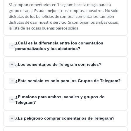
Sí, comprar comentarios en Telegram hace la magia para tu
grupo o canal. Es aún mejor si nos compras a nosotros. No solo
disfrutas de los beneficios de comprar comentarios, también
disfrutas de usar nuestro servicio. Si combinamos ambas cosas,
la lista de las cosas buenas parece sólida.
¿Cuál es la diferencia entre los comentarios
personalizados y los aleatorios?
Los comentarios personalizados son una oferta única de
¿Los comentarios de Telegram son reales?
BuyCheapestFollowers que te ayudará a conseguir la exposición
que necesitas de la forma exacta que deseas. Cuando añadas los
Sí, todos los comentarios que enviaremos a tu Grupo/Canal de
comentarios personalizados a tu cesta, verás una ventana
¿Este servicio es solo para los Grupos de Telegram?
Telegram son 100% reales y únicos. Vendrán de usuarios reales y
emergente que te pedirá que añada tus comentarios
no de bots. Crearán un compromiso real y auténtico en tu grupo
personalizados línea por línea. Seleccionando los comentarios
No, puedes comprar Comentarios de Telegram para Grupos y
¿Funciona para ambos, canales y grupos de
de Telegram.
aleatorios obtendrás comentarios positivos aleatorios de seres
para Canales. No hay ninguna diferencia entre estos servicios.
Telegram?
humanos reales.
Solo tienes que enviarnos el enlace exacto del mensaje de
Telegram para el que quieres conseguir el comentario y nos
Sí, los comentarios de Telegram se pueden comprar para
¿Es peligroso comprar comentarios de Telegram?
pondremos en marcha.
cualquiera de los dos. No importa en absoluto si tienes un canal
de Telegram o un grupo de Telegram. Puedes conseguir