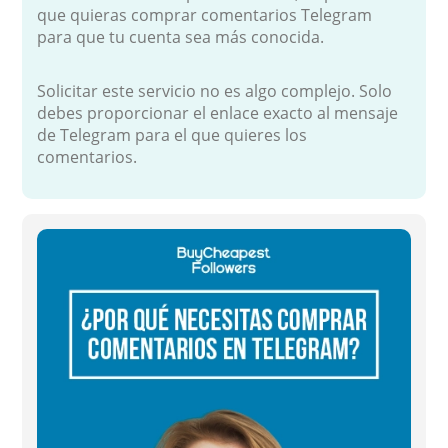
que quieras comprar comentarios Telegram
para que tu cuenta sea más conocida.
Solicitar este servicio no es algo complejo. Solo
debes proporcionar el enlace exacto al mensaje
de Telegram para el que quieres los
comentarios.