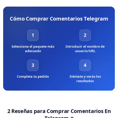
pago locales.
Sí, todos los servicios que ofrecemos en nuestra web son 100%
legales de comprar. NO ofrecemos ningún servicio ilegal. Además,
nuestros servicios únicos se aseguran de que no violarás ninguno
Cómo Comprar Comentarios Telegram
de los términos de servicio de la plataforma. Por lo tanto, nunca
tendrás que preocuparte de conseguir cualquier tipo de
prohibiciones o similares al elegir BuyCheapestFollowers como tu
1
2
socio.
Selecciona el paquete más
Introducir el nombre de
adecuado
usuario/URL
3
4
Completa tu pedido
Siéntate y verás los
resultados
2 Reseñas para
Comprar Comentarios En