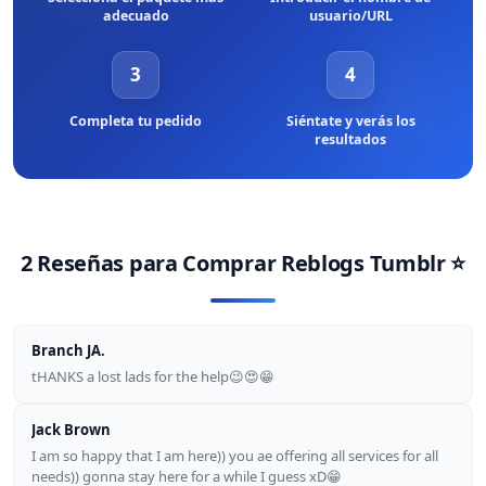
adecuado
usuario/URL
3
4
Completa tu pedido
Siéntate y verás los
resultados
2 Reseñas para
Comprar Reblogs Tumblr
⭐
Branch JA.
tHANKS a lost lads for the help😉😍😁
Jack Brown
I am so happy that I am here)) you ae offering all services for all
needs)) gonna stay here for a while I guess xD😁