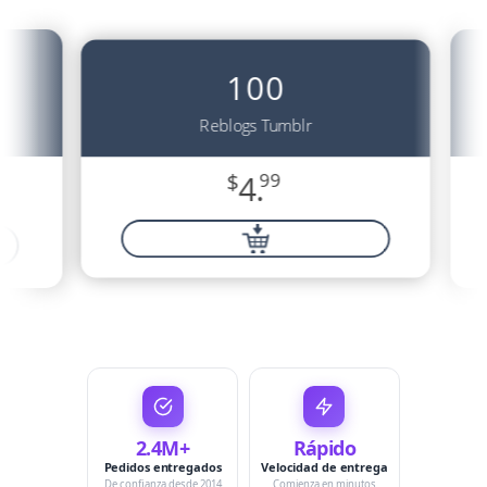
100
Reblogs Tumblr
$
4.
99
2.4M+
Rápido
Pedidos entregados
Velocidad de entrega
De confianza desde 2014
Comienza en minutos