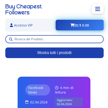
(0) $ 0.00
Accesso VIP
Mostra tutti i prodotti
Facebook
6 min di
News
lettura
Aggiornato:
02.04.2024
02.04.2024