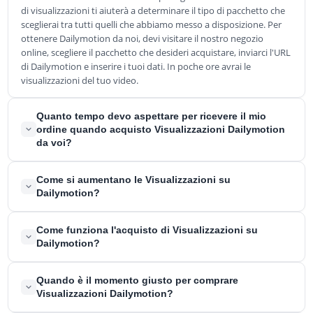
di visualizzazioni ti aiuterà a determinare il tipo di pacchetto che
sceglierai tra tutti quelli che abbiamo messo a disposizione. Per
ottenere Dailymotion da noi, devi visitare il nostro negozio
online, scegliere il pacchetto che desideri acquistare, inviarci l'URL
di Dailymotion e inserire i tuoi dati. In poche ore avrai le
visualizzazioni del tuo video.
Quanto tempo devo aspettare per ricevere il mio
ordine quando acquisto Visualizzazioni Dailymotion
da voi?
Dopo aver effettuato l'ordine, l'attesa per la consegna non
Come si aumentano le Visualizzazioni su
dovrebbe durare più di un paio d'ore. Se ti accorgi di aver
Dailymotion?
aspettato più a lungo, contattaci per assicurarti che non ci siano
problemi.
Ci sono un paio di cose che puoi fare se vuoi aumentare le tue
Come funziona l'acquisto di Visualizzazioni su
visualizzazioni sulla piattaforma. Puoi decidere di creare
Dailymotion?
contenuti più attinenti alle tematiche affrontate dalla
piattaforma. Potresti anche caricare contenuti con maggiore
Comprare visualizzazioni Dailymotion quando sei sulla
Quando è il momento giusto per comprare
frequenza sul tuo canale. Questi due modi sono ottimi, ma non
piattaforma con poche o nessuna visualizzazione è una decisione
Visualizzazioni Dailymotion?
sono efficaci come comprare visualizzazioni Dailymotion.
saggia. Ora che ti abbiamo tolto questo dubbio, è importante
Acquista da noi delle vere visualizzazioni Dailymotion e guarda