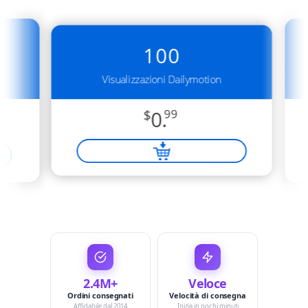
100
Visualizzazioni Dailymotion
$
0.
99
2.4M+
Veloce
Ordini consegnati
Velocità di consegna
Affidabile dal 2014
Inizia in pochi minuti